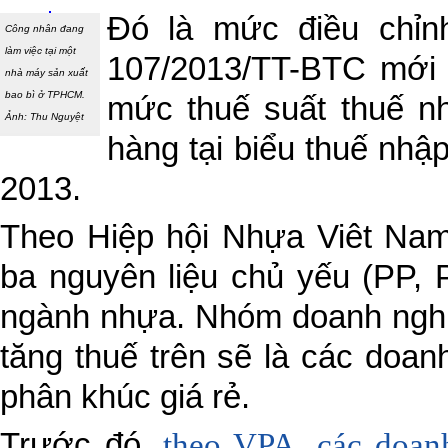
Đó là mức điều chỉn
Công nhân đang
làm việc tại một
107/2013/TT-BTC mới 
nhà máy sản xuất
bao bì ở TPHCM.
mức thuế suất thuế n
Ảnh: Thu Nguyệt
hàng tại biểu thuế nhậ
2013.
Theo Hiệp hội Nhựa Viêt Nam 
ba nguyên liệu chủ yếu (PP,
ngành nhựa. Nhóm doanh nghiệ
tăng thuế trên sẽ là các doa
phân khúc giá rẻ.
Trước đó,
theo VPA, các doan